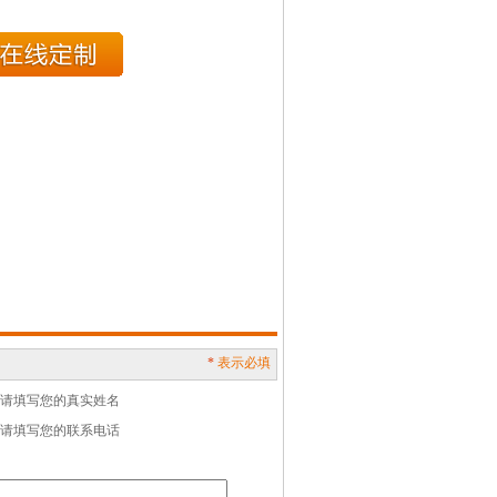
*
表示必填
请填写您的真实姓名
请填写您的联系电话