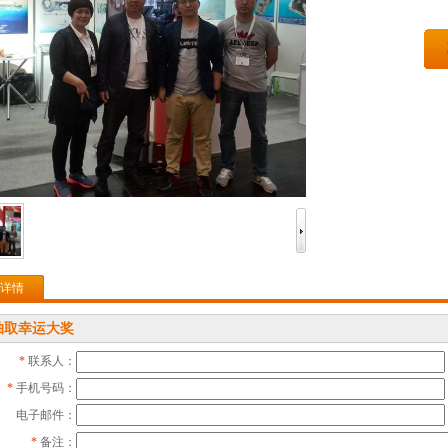
详情
抽取幸运大奖
*
联系人：
*
手机号码：
电子邮件：
*
备注：