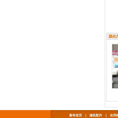
跟此
新奇首页
|
缝机配件
|
农用