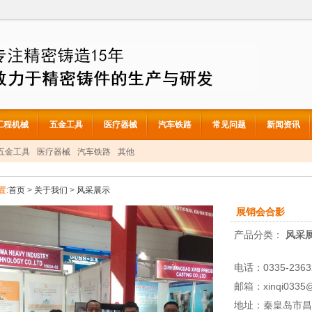
工程机械
五金工具
医疗器械
汽车铁路
常见问题
新闻资讯
五金工具
医疗器械
汽车铁路
其他
置:
首页
>
关于我们
>
风采展示
展销会合影
产品分类：
风采
电话：0335-2363
邮箱：xinqi0335@
地址：秦皇岛市昌