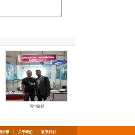
展销合影
闻资讯
|
关于我们
|
联系我们