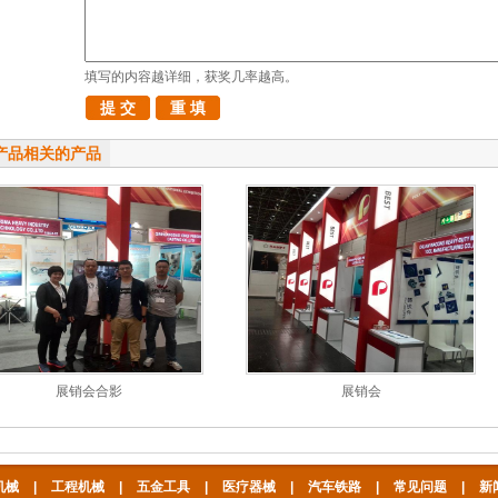
填写的内容越详细，获奖几率越高。
产品相关的产品
展销会合影
展销会
机械
|
工程机械
|
五金工具
|
医疗器械
|
汽车铁路
|
常见问题
|
新